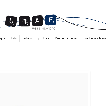
ique
kids
fashion
publicité
l'entonnoir de véro
un bébé à la m