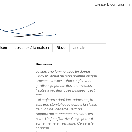
aison
des ados à la maison
Steve
anglais
Bienvenue
Je suis une femme avec toi depuis
1975 et l'achat de mon premier disque
: Nicole Croisille. J'étais déjà avant
gardiste, je portais des chaussettes
hautes avec des jupes plissées, c'est
dire.
J'ai toujours adoré les rédactions, je
suis une storytelleuse depuis la classe
de CM1 de Madame Berthou.
Aujourd'hui je recommence tous les
soirs. Un jour j'en vivrai et je pourrai
écrire même en semaine. Ce sera le
bonheur.