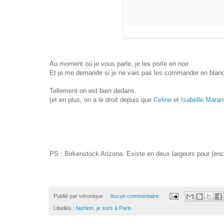
Au moment où je vous parle, je les porte en noir.
Et je me demande si je ne vais pas les commander en blanc
Tellement on est bien dedans.
(et en plus, on a le droit depuis que
Celine
et
Isabelle Mara
PS : Birkenstock Arizona. Existe en deux largeurs pour (encor
Publié par
véronique
Aucun commentaire:
Libellés :
fashion
,
je sors à Paris