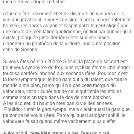
même Steve adopte ce t-shirt.
A force d'être assommé H24 de discours de winners de la
win qui gravissent l'Everest en slip, la peau impeccablement
bonzée, les abdos au poil et l'esprit parfaitement aligné par
une heure de méditation quotidienne, on finit par oublier qu'il
existe, planquée juste derrière cette sublime place
d'honneur au panthéon de la victoire, une autre position,
celle de Second.
Si vous êtes né.e au 20ème Siècle, la place de second est
pour vous synonyme de Poulidor, cycliste éternel challenger
toute sa carrière, abonné aux seconds rôles. Poulidor, c'est
la lose sympathique, le bon gars qui a du talent, que tout le
monde aime bien, parce qu'il n'a pas cette morgue du
vainqueur, cet air supérieur de celui qui tutoie les étoiles
comme nous on tape dans le dos de notre boucher.
A les écouter, du haut de mes pas si vieilles années,
Poulidor c'était le gars sympa, mais c'était aussi le gars que
personne ne voulait être. Parce qu'aussi arrogant soit-il, le
vainqueur faisait quand même vachement plus d'effet.
Aujourd'hui, cette idée prend un peu l'eau on dirait.